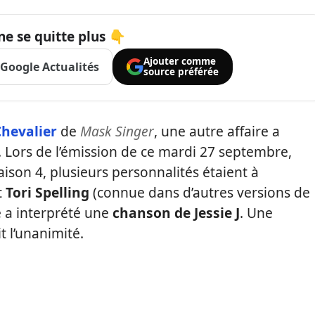
ne se quitte plus 👇
Ajouter comme
Google Actualités
source préférée
Chevalier
de
Mask Singer
, une autre affaire a
s. Lors de l’émission de ce mardi 27 septembre,
aison 4, plusieurs personnalités étaient à
t
Tori Spelling
(connue dans d’autres versions de
le a interprété une
chanson de Jessie J
. Une
t l’unanimité.