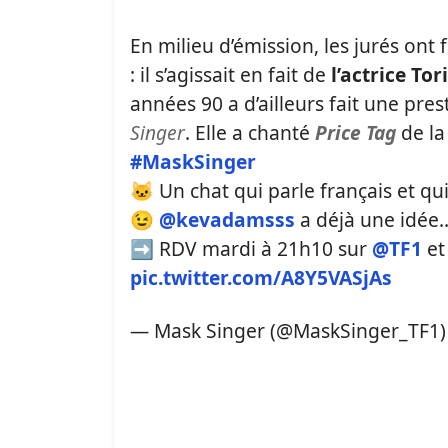
En milieu d’émission, les jurés ont
: il s’agissait en fait de
l’actrice Tor
années 90 a d’ailleurs fait une pr
Singer
. Elle a chanté
Price Tag
de la
#MaskSinger
🐱 Un chat qui parle français et qui
😉
@kevadamsss
a déjà une idée…
➡️ RDV mardi à 21h10 sur
@TF1
et
pic.twitter.com/A8Y5VASjAs
— Mask Singer (@MaskSinger_TF1