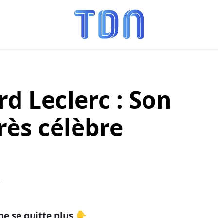
d Leclerc : Son
très célèbre
5
ne se quitte plus 👇