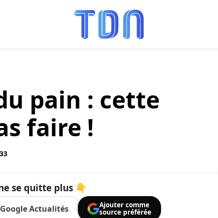
u pain : cette
s faire !
:33
ne se quitte plus 👇
Ajouter comme
Google Actualités
source préférée