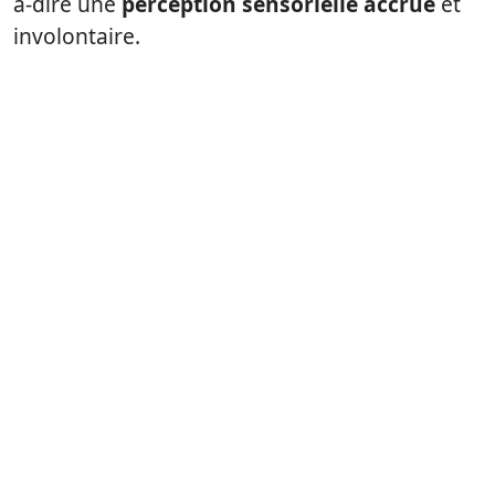
à-dire une
perception sensorielle accrue
et
involontaire.