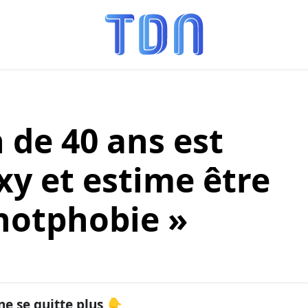
de 40 ans est
xy et estime être
 hotphobie »
ne se quitte plus 👇