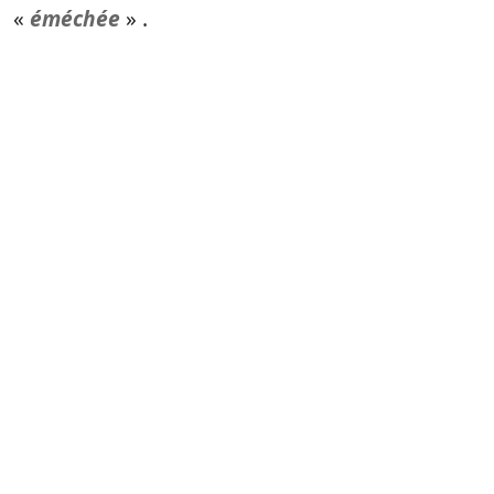
«
éméchée
» .