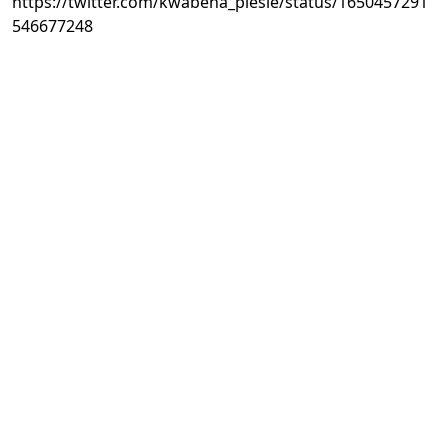
https://twitter.com/kwabena_piesie/status/1650457291
546677248