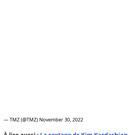
— TMZ (@TMZ)
November 30, 2022
À lire aussi :
La sextape de Kim Kardashian