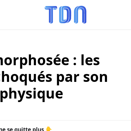
rphosée : les
choqués par son
physique
ne se quitte plus 👇