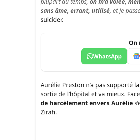
plupart du temps,
on m’a volée, ment
sans âme, errant, utilisé
, et je pass
suicider.
On 
WhatsApp
Aurélie Preston n’a pas supporté l
sortie de l’hôpital et va mieux. Fac
de harcèlement envers Aurélie
s’
Zirah.