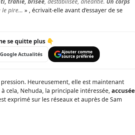
i, trahie, brisée
, déstabilisée, anéantie.
Un corps
e le pire…
» , écrivait-elle avant d’essayer de se
ne se quitte plus 👇
Ajouter comme
Google Actualités
source préférée
a pression. Heureusement, elle est maintenant
e à cela, Nehuda, la principale intéressée,
accusée
est exprimé sur les réseaux et auprès de Sam