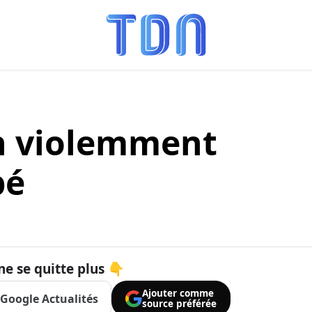
h violemment
pé
ne se quitte plus 👇
Ajouter comme
Google Actualités
source préférée