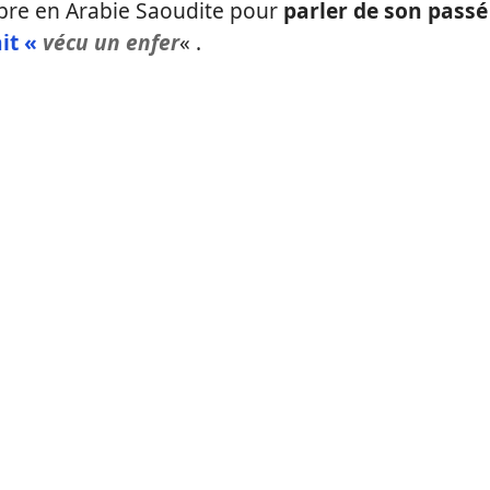
libre en Arabie Saoudite pour
parler de son passé
ait «
vécu un enfer
« .