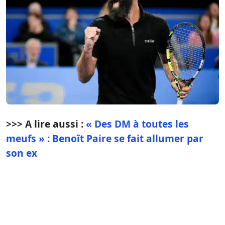
>>> A lire aussi :
« Des DM à toutes les
meufs » : Benoît Paire se fait allumer par
son ex