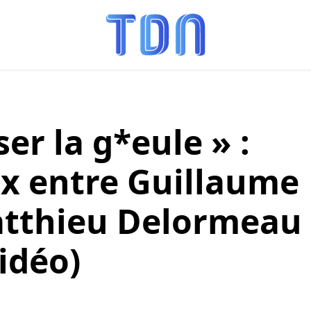
ser la g*eule » :
x entre Guillaume
atthieu Delormeau
idéo)