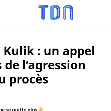
 Kulik : un appel
s de l’agression
du procès
ne se quitte plus 👇