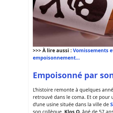
>>> À lire aussi :
Vomissements et
empoisonnement…
Empoisonné par son
L’histoire remonte à quelques ann
retrouvé dans le coma. Et ce pour
d’une usine située dans la ville de
S
son collègue,
Klos
O.
âgé de 57 ans