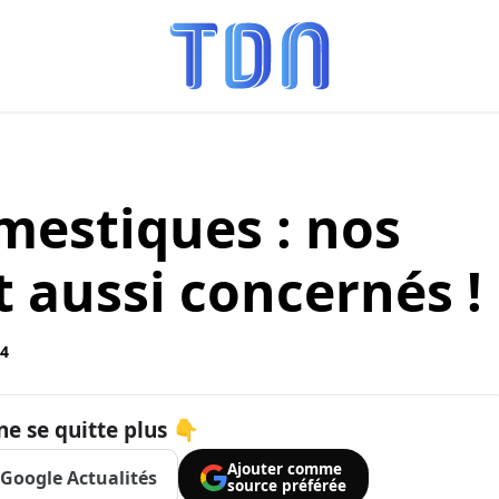
mestiques : nos
 aussi concernés !
04
ne se quitte plus 👇
Ajouter comme
Google Actualités
source préférée