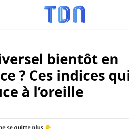
versel bientôt en
ce ? Ces indices qu
e à l’oreille
ne se quitte plus 👇