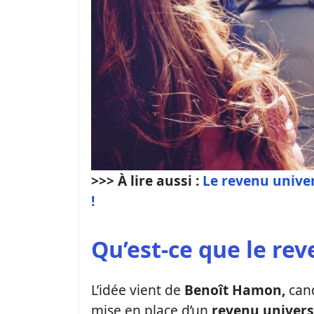
>>> À lire aussi :
Le revenu univer
!
Qu’est-ce que le rev
L’idée vient de
Benoît Hamon,
cand
mise en place d’un
revenu univers