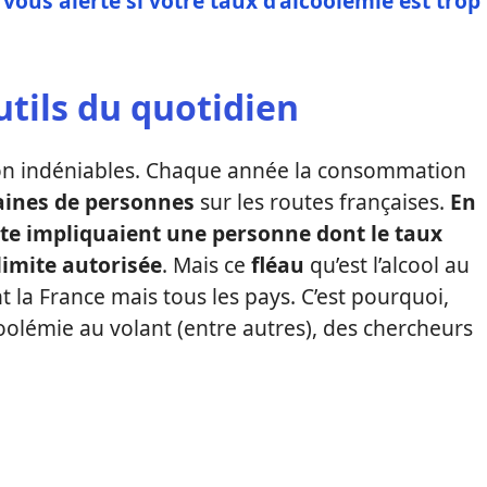
vous alerte si votre taux d’alcoolémie est trop
tils du quotidien
 son indéniables. Chaque année la consommation
aines de personnes
sur les routes françaises.
En
ute impliquaient une personne dont le taux
limite autorisée
. Mais ce
fléau
qu’est l’alcool au
la France mais tous les pays. C’est pourquoi,
coolémie au volant (entre autres), des chercheurs