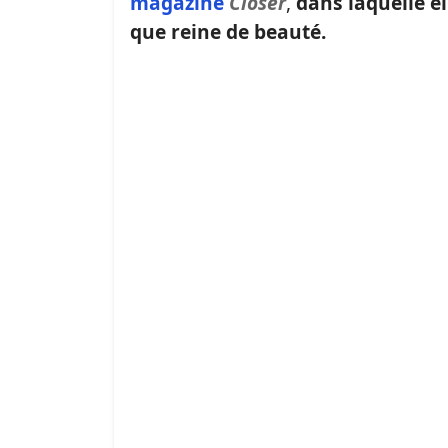
magazine
Closer
,
dans laquelle e
que reine de beauté.