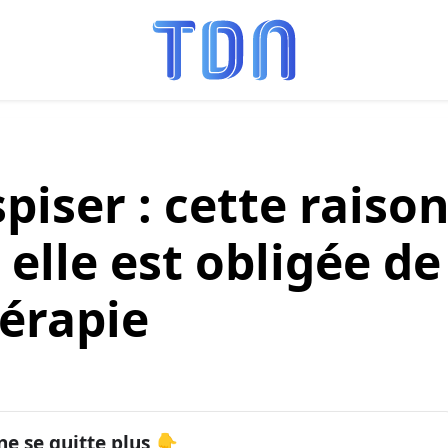
iser : cette raiso
 elle est obligée de
hérapie
ne se quitte plus 👇