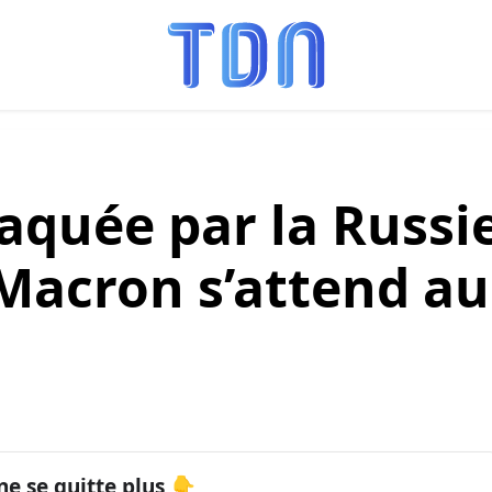
aquée par la Russi
acron s’attend au
ne se quitte plus 👇