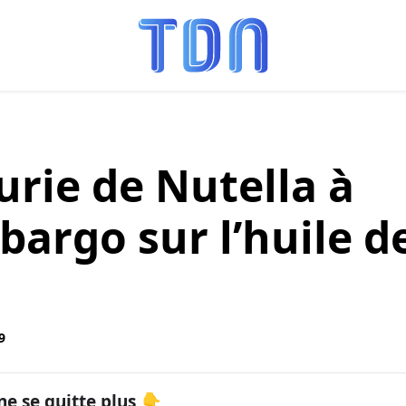
rie de Nutella à
bargo sur l’huile d
9
ne se quitte plus 👇