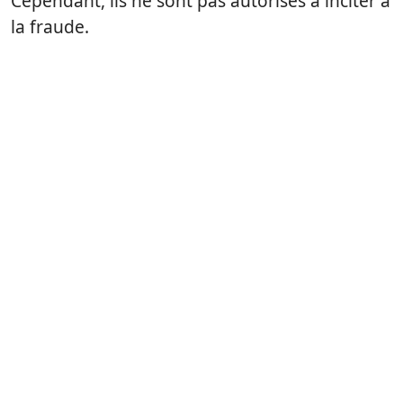
Cependant, ils ne sont pas autorisés à inciter à
la fraude.