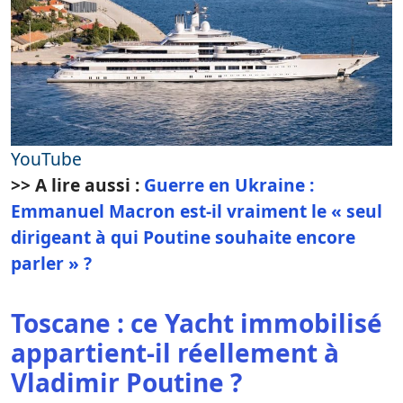
YouTube
>> A lire aussi :
Guerre en Ukraine :
Emmanuel Macron est-il vraiment le « seul
dirigeant à qui Poutine souhaite encore
parler » ?
Toscane : ce Yacht immobilisé
appartient-il réellement à
Vladimir Poutine ?