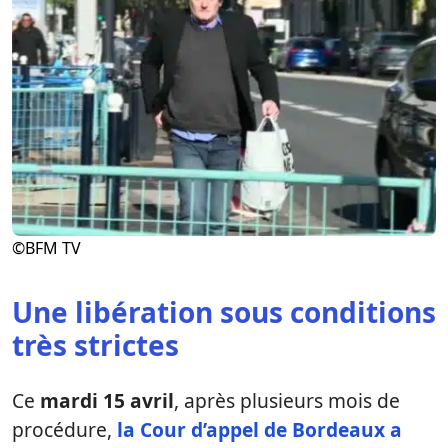
©BFM TV
Une libération sous conditions
très strictes
Ce
mardi 15 avril
, après plusieurs mois de
procédure,
la
Cour d’appel de Bordeaux
a