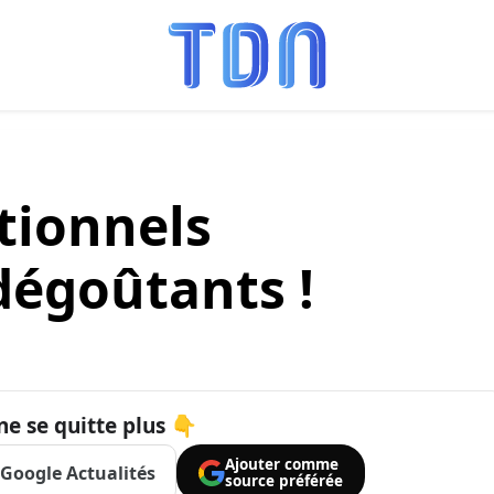
itionnels
égoûtants !
ne se quitte plus 👇
Ajouter comme
Google Actualités
source préférée