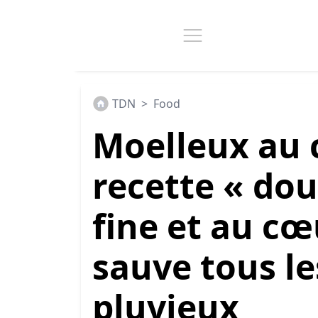
TDN
>
Food
Moelleux au c
recette « dou
fine et au cœ
sauve tous l
pluvieux