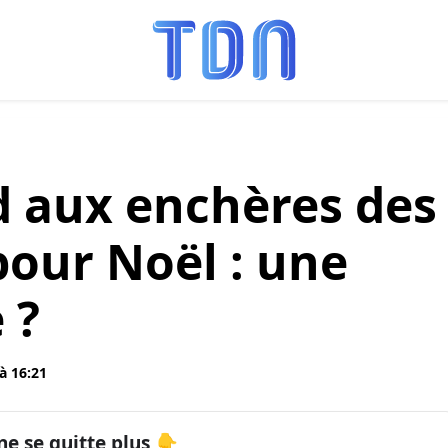
d aux enchères des
pour Noël : une
 ?
à 16:21
ne se quitte plus 👇