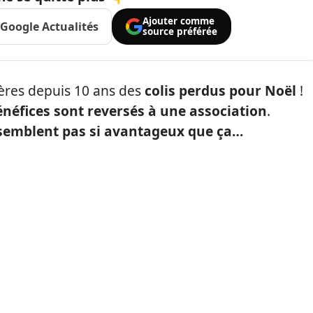
Ajouter comme
Google Actualités
source préférée
ères depuis 10 ans des
colis perdus pour Noël
!
énéfices sont reversés à une association
.
e semblent pas si avantageux que ça…