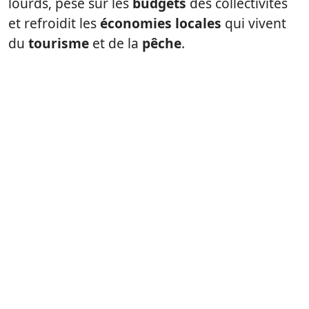
lourds, pèse sur les
budgets
des collectivités
et refroidit les
économies locales
qui vivent
du
tourisme
et de la
pêche
.