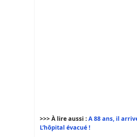
>>> À lire aussi :
A 88 ans, il arr
L’hôpital évacué !