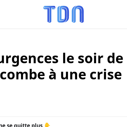
rgences le soir de
ccombe à une crise
ne se quitte plus 👇