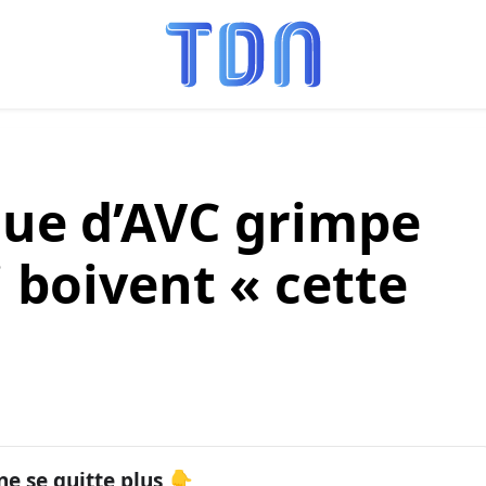
sque d’AVC grimpe
 boivent « cette
ne se quitte plus 👇