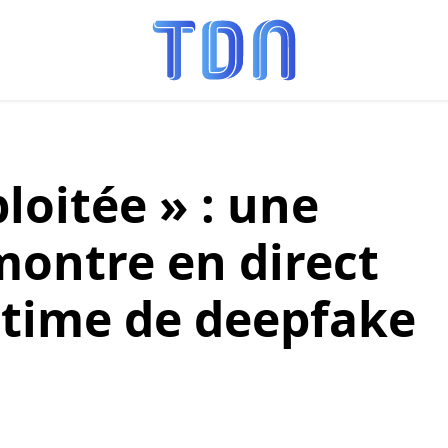
ploitée » : une
ontre en direct
ictime de deepfake