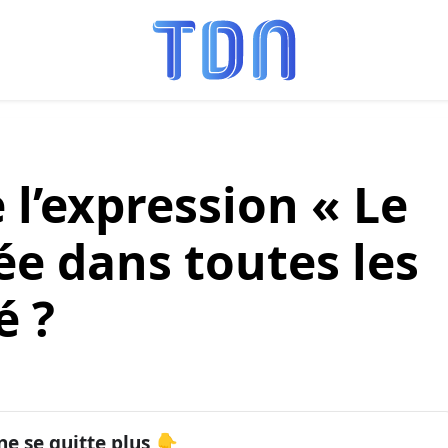
 l’expression « Le
sée dans toutes les
é ?
ne se quitte plus 👇