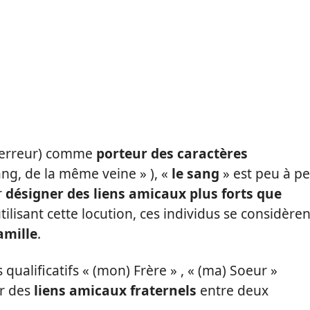
r erreur) comme
porteur des caractères
ng, de la même veine » ), «
le sang
» est peu à p
r
désigner des liens amicaux plus forts que
lisant cette locution, ces individus se considèren
amille
.
 qualificatifs « (mon) Frère » , « (ma) Soeur »
r des
liens amicaux fraternels
entre deux