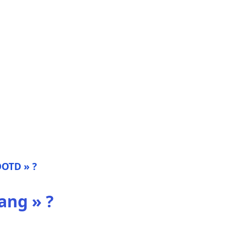
OOTD » ?
ang » ?