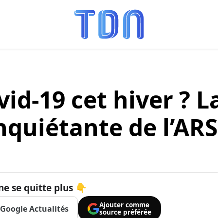
id-19 cet hiver ? L
nquiétante de l’ARS
ne se quitte plus 👇
Ajouter comme
Google Actualités
source préférée