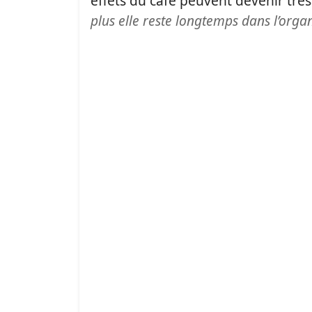
effets du café peuvent devenir trè
plus elle reste longtemps dans l’organi