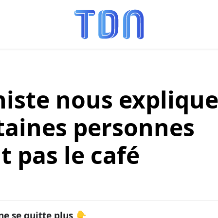
niste nous expliqu
taines personnes
 pas le café
ne se quitte plus 👇