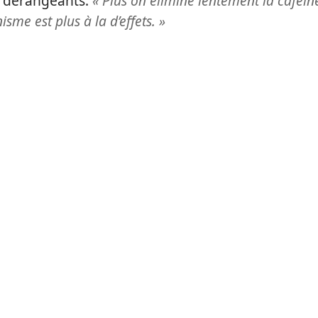
s dérangeants.
« Plus on élimine lentement la caféin
sme est plus à la d’effets. »