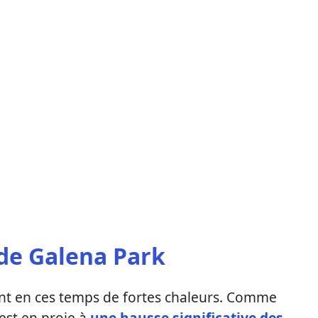
 de Galena Park
ent en ces temps de fortes chaleurs. Comme
 est en proie à
une hausse significative des