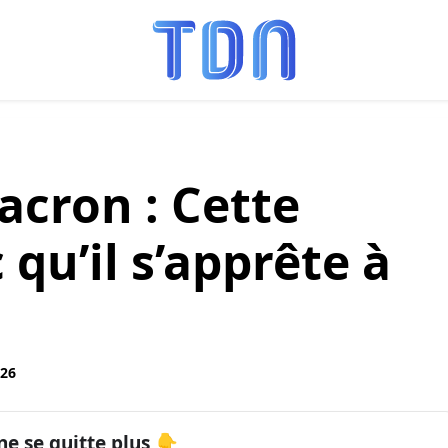
cron : Cette
 qu’il s’apprête à
:26
ne se quitte plus 👇